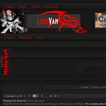
Главная
Форум
Файлы
Фотоальбом
Главная
Регистрация
Вход
|
Главная
|
Новые сообщ
2
Страница
2
из
19
«
1
3
4
…
18
19
»
Модератор форума:
,
Joker
Двуликий
Great Portal Forum
»
Великий портальный форум
»
Форум по CrashDay
»
Кто и какие авто 