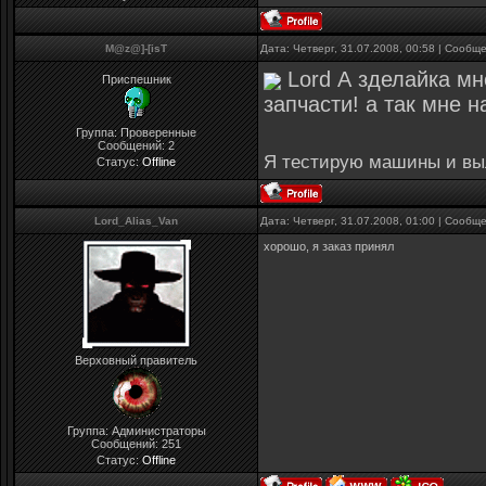
M@z@]-[isT
Дата: Четверг, 31.07.2008, 00:58 | Сообщ
Lord А зделайка мн
Приспешник
запчасти! а так мне 
Группа: Проверенные
Сообщений:
2
Я тестирую машины и выл
Статус:
Offline
Lord_Alias_Van
Дата: Четверг, 31.07.2008, 01:00 | Сообщ
хорошо, я заказ принял
Верховный правитель
Группа: Администраторы
Сообщений:
251
Статус:
Offline