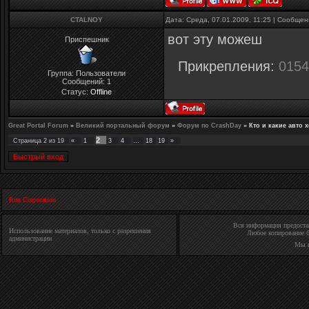
CTALNOY
Дата: Среда, 07.01.2009, 11:25 | Сообще
вот эту можеш
Приспешник
Прикрепления:
0154
Группа: Пользователи
Сообщений:
1
Статус:
Offline
Great Portal Forum
»
Великий портальный форум
»
Форум по CrashDay
»
Кто и какие авто 
2
Страница
2
из
19
«
1
3
4
…
18
19
»
Ron Corporation
Вся информация предостав
Использование материалов, только с разрешения
Любое копирование б
администрации
Мы 