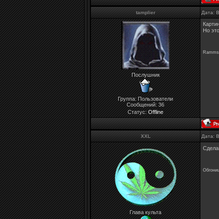
tamplier
Дата: 
Картин
Но эт
Rammste
Послушник
Группа: Пользователи
Сообщений:
36
Статус:
Offline
XXL
Дата: 
Сдела
Обгони
Глава культа