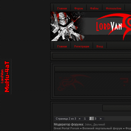
Главная
Форум
Файлы
Фотоальбом
Главная
Регистрация
Вход
2
Страница
2
из
3
«
1
3
»
Модератор форума:
,
Joker
Двуликий
Great Portal Forum
»
Великий портальный форум
»
Фор