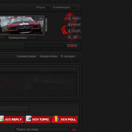
Форум
Комментарии
Баннерообмен
Администрация
Баннерообмен
В закладки