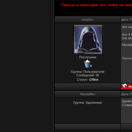
Трассы и темы для тел. nokia на зак
tamplier
Дата: 
вот са
вот 3 
(не за
MurdaM
Послушник
Rammste
Группа: Пользователи
Сообщений:
36
Статус:
Offline
MurdaMen
Дата: 
[quote
Группа: Удаленные
Стара