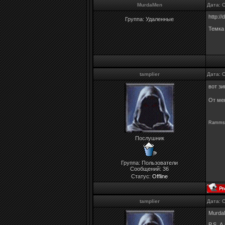
MurdaMen
Дата: 
http://
Группа: Удаленные
Темка
tamplier
Дата: 
вот зи
От ме
Rammste
Послушник
Группа: Пользователи
Сообщений:
36
Статус:
Offline
tamplier
Дата: 
MurdaM
P.S. А