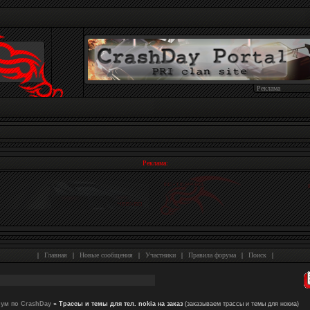
Реклама
Реклама:
|
Главная
|
Новые сообщения
|
Участники
|
Правила форума
|
Поиск
|
ум по CrashDay
»
Трассы и темы для тел. nokia на заказ
(заказываем трассы и темы для нокиа)