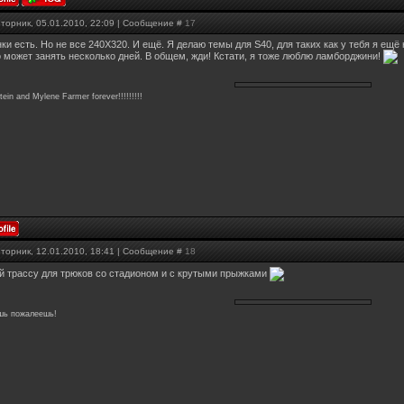
Вторник, 05.01.2010, 22:09 | Сообщение #
17
ки есть. Но не все 240X320. И ещё. Я делаю темы для S40, для таких как у тебя я ещё 
о может занять несколько дней. В общем, жди! Кстати, я тоже люблю ламборджини!
in and Mylene Farmer forever!!!!!!!!!
Вторник, 12.01.2010, 18:41 | Сообщение #
18
й трассу для трюков со стадионом и с крутыми прыжками
шь пожалеешь!