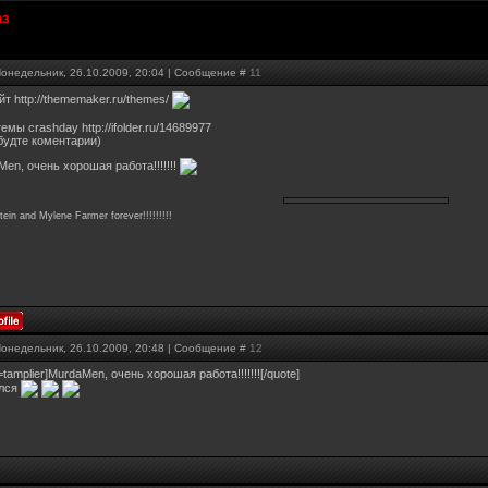
аз
Понедельник, 26.10.2009, 20:04 | Сообщение #
11
йт http://thememaker.ru/themes/
темы crashday http://ifolder.ru/14689977
будте коментарии)
en, очень хорошая работа!!!!!!!
in and Mylene Farmer forever!!!!!!!!!
Понедельник, 26.10.2009, 20:48 | Сообщение #
12
=tamplier]MurdaMen, очень хорошая работа!!!!!!![/quote]
лся