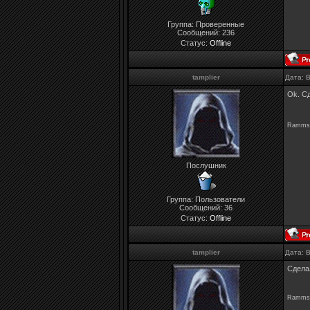
Группа: Проверенные
Сообщений:
236
Статус:
Offline
tamplier
Дата: 
Ok. С
Rammste
Послушник
Группа: Пользователи
Сообщений:
36
Статус:
Offline
tamplier
Дата: 
Сделал
Rammste