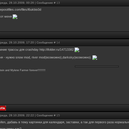
Среда, 28.10.2009, 00:26 | Сообщение #
13
depositfiles.com/files/l6ukbis0d
 от меня
Среда, 28.10.2009, 17:20 | Сообщение #
14
мние трассы для crashday http://ifolder.ru/14713382
ня - нужно snow mod, river mod(возможно),darksky(возможно).
in and Mylene Farmer forever!!!!!!!!!
Среда, 28.10.2009, 22:22 | Сообщение #
15
en, дабавь в тему картинки для календаря, заставки, а так для первого раза нормальн
 мои темы как?