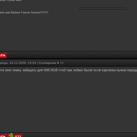
in and Mylene Farmer forever!!!!!!!!!
Среда, 16.12.2009, 15:20 | Сообщение #
16
ете мне темку забацать для N95 8GB чтоб там лобмо была! если картинка нужна перед