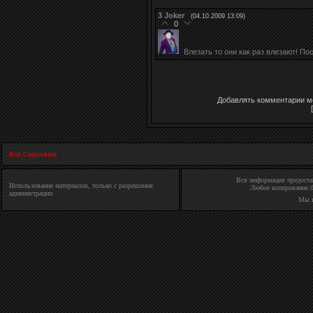
3
Joker
(04.10.2009 13:09)
0
Влезать то они как раз влезают! По
Добавлять комментарии мо
Ron Corporation
Вся информация предостав
Использование материалов, только с разрешения
Любое копирование б
администрации
Мы 