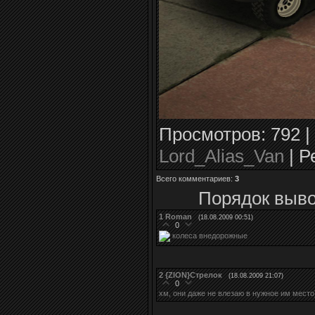
Просмотров
: 792 |
Lord_Alias_Van
|
Р
Всего комментариев
:
3
Порядок выво
1
Roman
(18.08.2009 00:51)
0
колеса внедорожные
2
{ZION}Стрелок
(18.08.2009 21:07)
0
хм, они даже не влезаю в нужное им место