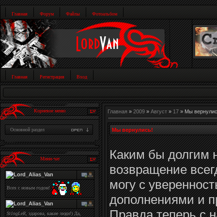
Главная
Форум
Файлы
Фотоальбом
Главная
Регистрация
Вход
Корневое меню
Главная
»
2009
»
Август
»
17
» Мы вернулис
Мы вернулись!
Основной раздел
Каким бы долгим н
Мини-чат
возвращение всег
могу с уверенност
дополнениями и п
Правда теперь с 