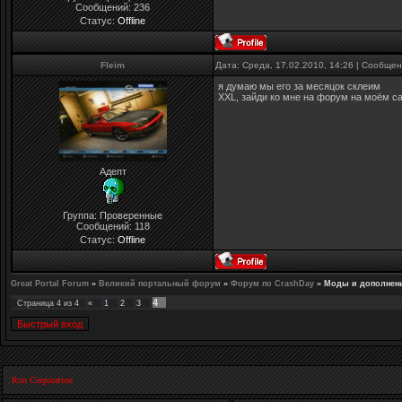
Сообщений:
236
Статус:
Offline
Fleim
Дата: Среда, 17.02.2010, 14:26 | Сообще
я думаю мы его за месяцок склеим
XXL, зайди ко мне на форум на моём са
Адепт
Группа: Проверенные
Сообщений:
118
Статус:
Offline
Great Portal Forum
»
Великий портальный форум
»
Форум по CrashDay
»
Моды и дополнен
4
Страница
4
из
4
«
1
2
3
Ron Corporation