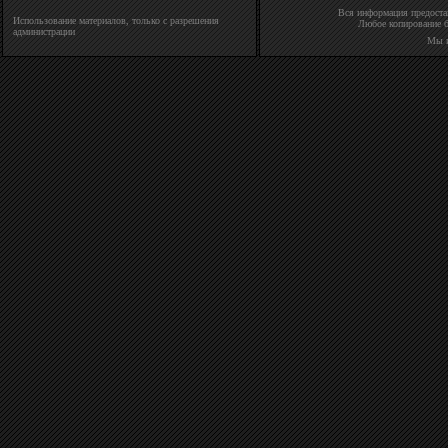
Вся информация предостав
Использование материалов, только с разрешения
Любое копирование б
администрации
Мы 