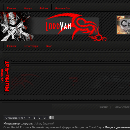
Главная
Форум
Файлы
Фотоальбом
Главная
Регистрация
Вход
|
Главная
|
Новые сообщ
4
Страница
4
из
4
«
1
2
3
Модератор форума:
,
Joker
Двуликий
Great Portal Forum
»
Великий портальный форум
»
Форум по CrashDay
»
Моды и дополнен