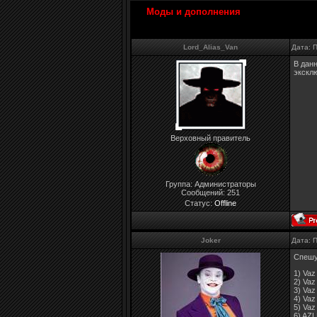
Моды и дополнения
Lord_Alias_Van
Дата: 
В дан
экскл
Верховный правитель
Группа: Администраторы
Сообщений:
251
Статус:
Offline
Joker
Дата: 
Спешу
1) Vaz
2) Vaz
3) Vaz
4) Vaz
5) Vaz
6) AZL