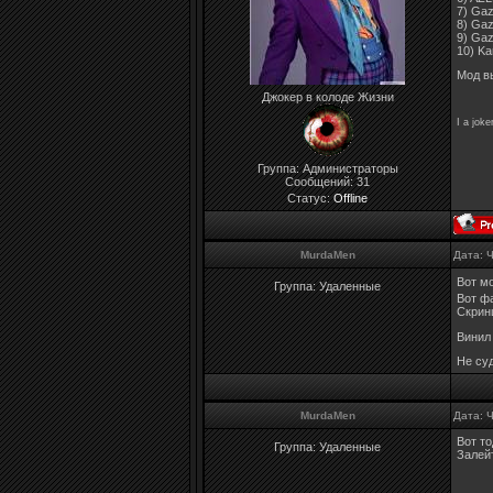
7) Gaz
8) Gaz
9) Gaz
10) K
Мод в
Джокер в колоде Жизни
I a joke
Группа: Администраторы
Сообщений:
31
Статус:
Offline
MurdaMen
Дата: 
Вот м
Группа: Удаленные
Вот фа
Скринш
Винил 
Не суд
MurdaMen
Дата: 
Вот то
Группа: Удаленные
Залейт