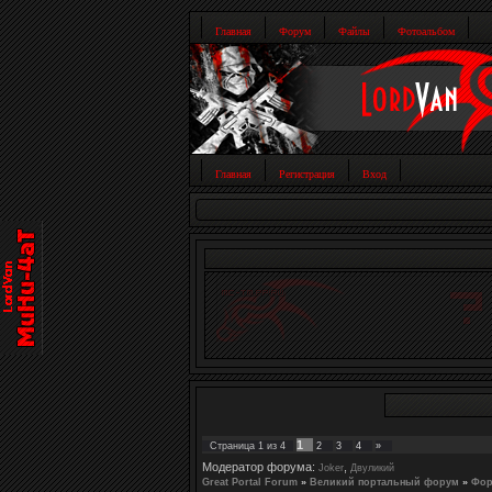
Главная
Форум
Файлы
Фотоальбом
Главная
Регистрация
Вход
1
Страница
1
из
4
2
3
4
»
Модератор форума:
,
Joker
Двуликий
Great Portal Forum
»
Великий портальный форум
»
Фор