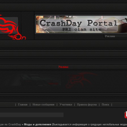
Реклама
Реклама:
|
Главная
|
Новые сообщения
|
Участники
|
Правила форума
|
Поиск
|
ум по CrashDay
»
Моды и дополнения
(Выкладывается информация о грядущих неглобальных мода