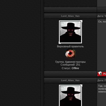
Lord_Alias_Van
Дата: 
Ок, п
Верховный правитель
Группа: Администраторы
Сообщений:
251
Статус:
Offline
Lord_Alias_Van
Дата: 
Так, с
полога
немно