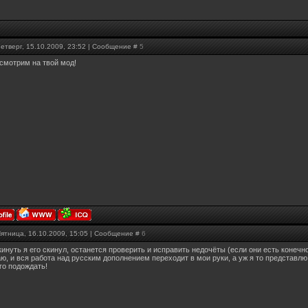
Четверг, 15.10.2009, 23:52 | Сообщение #
5
осмотрим на твой мод!
Пятница, 16.10.2009, 15:05 | Сообщение #
6
кинуть я его скинул, останется проверить и исправить недочёты (если они есть конечно
ю, и вся работа над русским дополнением переходит в мои руки, а уж я то представлю
го подождать!