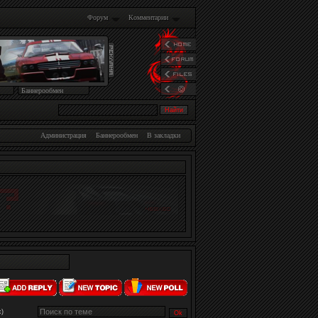
Форум
Комментарии
Баннерообмен
Администрация
Баннерообмен
В закладки
х)