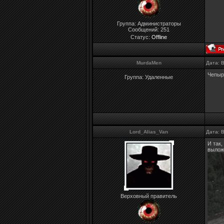
Группа: Администраторы
Сообщений:
251
Статус:
Offline
MurdaMen
Дата: 
Чепыр
Группа: Удаленные
Lord_Alias_Van
Дата: 
И так,
вылож
Верховный правитель