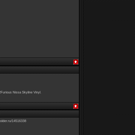
urious Nissa Skyline Vinyl.
older.ru/14516338