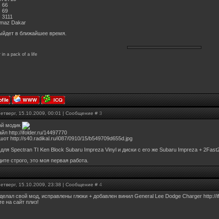
 66
 69
 3111
amaz Dakar
ыйдет в ближайшее время.
r in a pack of a life
Четверг, 15.10.2009, 00:01 | Сообщение #
3
ой модик
йл http://ifolder.ru/14497770
от http://s40.radikal.ru/i087/0910/15/b549709d655d.jpg
для Spectran TI Ken Block Subaru Impreza Vinyl и диски с его же Subaru Impreza + 2Fast2F
ите строго, это моя первая работа.
Четверг, 15.10.2009, 23:38 | Сообщение #
4
делал свой мод, исправлены глюки + добавлен винил General Lee Dodge Charger http://if
е на сайт плиз!