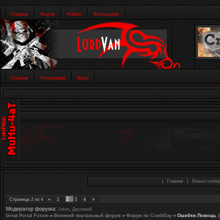
Главная
Форум
Файлы
Фотоальбом
Главная
Регистрация
Вход
|
Главная
|
Новые сообщ
2
Страница
2
из
4
«
1
3
4
»
Модератор форума:
,
Joker
Двуликий
Great Portal Forum
»
Великий портальный форум
»
Форум по CrashDay
»
Ошибки.Помощь