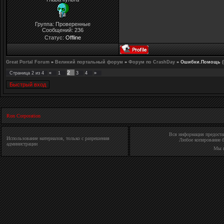
Группа: Проверенные
Сообщений:
236
Статус:
Offline
Great Portal Forum
»
Великий портальный форум
»
Форум по CrashDay
»
Ошибки.Помощь
2
Страница
2
из
4
«
1
3
4
»
Ron Corporation
Вся информация предостав
Использование материалов, только с разрешения
Любое копирование б
администрации
Мы 