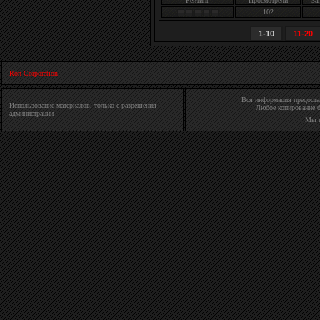
Рейтинг
Просмотрели
За
102
1-10
11-20
Ron Corporation
Вся информация предостав
Использование материалов, только с разрешения
Любое копирование б
администрации
Мы 