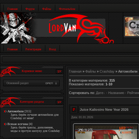
Главная
Форум
Файлы
Фотоальбом
Главная
Регистрация
Вход
Корневое меню
Главная
»
Файлы
»
Crashday
» Автомобили
В категории материалов
:
315
Основной раздел
Показано материалов
:
1-10
Сортировать по
:
Дате
·
Названию
·
Рейтин
Категории раздела
Juice Kaliostro New Year 2026
Автомобили
[315]
Здесь берём лучшие автомобили для
Дата: 01.01.2026
Crashday от меня!
Всякая всячина
[4]
Здесь берём трассы, дополнения,
моды и прочую шелуху для Crashday