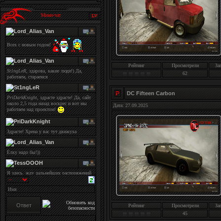
Мини-чат
Рейтинг
Просмотрели
За
62
DC Fifteen Carbon
Дата: 27.09.2025
Рейтинг
Просмотрели
За
45